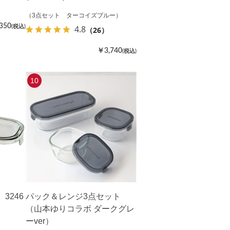
）
（3点セット ターコイズブルー）
350
4.8
(税込)
（26）
￥3,740
(税込)
10
3246
パック＆レンジ3点セット
（山本ゆりコラボ ダークグレ
ーver）