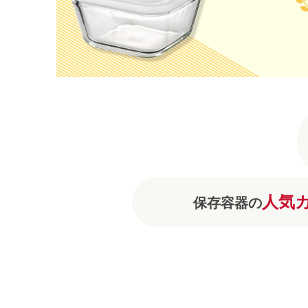
人気
保存容器の