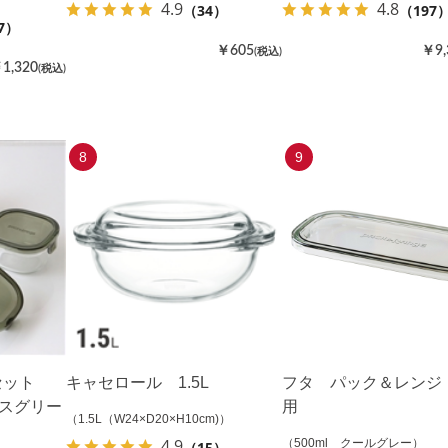
4.9
4.8
（34）
（197
7）
￥605
￥9,
(税込)
1,320
(税込)
8
9
セット
キャセロール 1.5L
フタ パック＆レンジ 
モスグリー
用
（1.5L（W24×D20×H10cm)）
4.9
（500ml クールグレー）
（15）