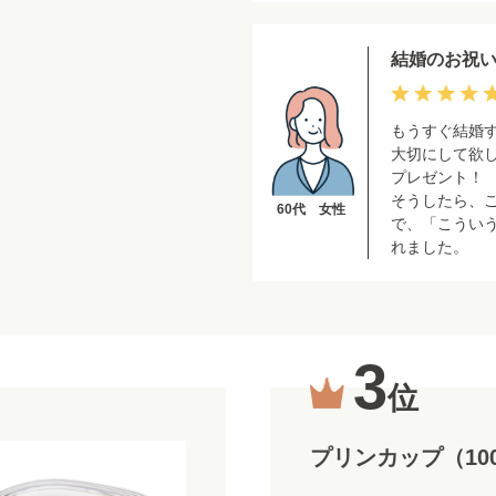
結婚のお祝
もうすぐ結婚
大切にして欲
プレゼント！
そうしたら、
60代 女性
で、「こうい
れました。
3
位
プリンカップ（100