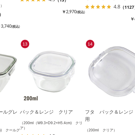
4.8
ン）
（112
￥2,970
(税込)
）
￥
3,740
(税込)
13
14
ールグレ
パック＆レンジ クリア
フタ パック＆レンジ 
用
（200ml（W9.3×D9.2×H5.4cm) クリ
ア）
cm) クールグ
（200ml クリア）