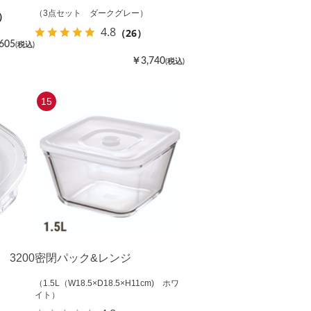
（3点セット ダークグレー）
7）
4.8
（26）
605
(税込)
￥3,740
(税込)
15
3200
密閉パック&レンジ
（1.5L（W18.5×D18.5×H11cm) ホワ
イト）