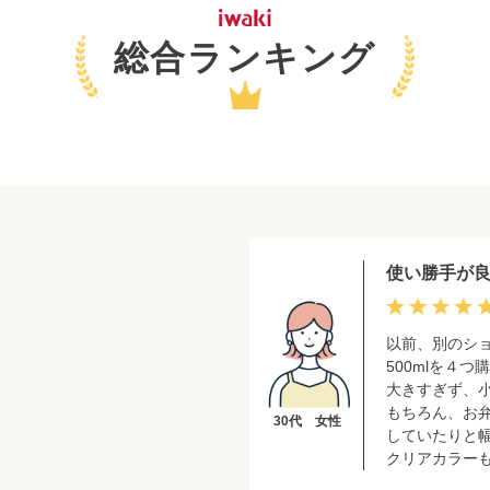
総合ランキング
使い勝手が
以前、別のシ
500mlを４
大きすぎず、
もちろん、お
30代 女性
していたりと
クリアカラー