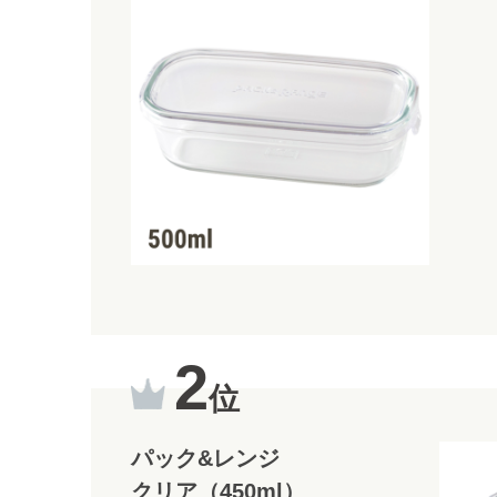
2
位
パック&レンジ
クリア（450ml）