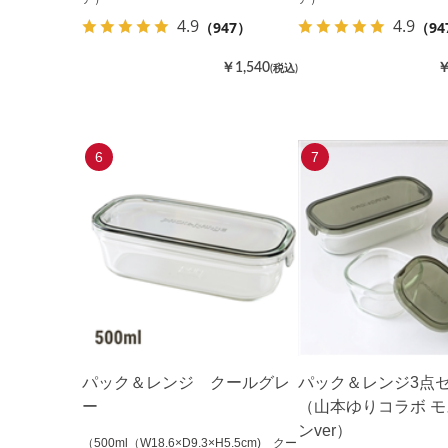
4.9
4.9
（947）
（94
￥1,540
￥
(税込)
6
7
パック＆レンジ クールグレ
パック＆レンジ3点
ー
（山本ゆりコラボ 
ンver）
（500ml（W18.6×D9.3×H5.5cm) クー