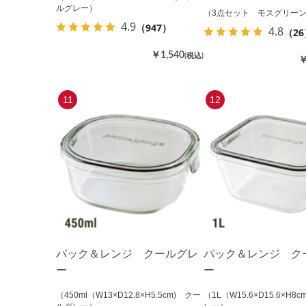
ルグレー）
（3点セット モスグリー
4.9
（947）
4.8
（26
￥1,540
(税込)
￥
11
12
パック＆レンジ クールグレ
パック＆レンジ ク
ー
ー
（450ml（W13×D12.8×H5.5cm) クー
（1L（W15.6×D15.6×H8