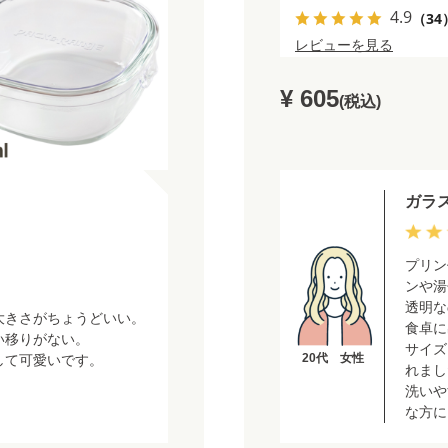
4.9
（34
レビューを見る
¥ 605
(税込)
ガラ
プリン
ンや湯
透明な
大きさがちょうどいい。
食卓に
い移りがない。
サイズ
20代 女性
して可愛いです。
れまし
洗いや
な方に