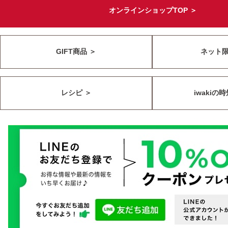
オンラインショップTOP ＞
GIFT商品 ＞
ネット
レシピ ＞
iwakiの