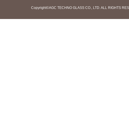
Copyright©AGC TECHNO GLASS CO., LTD. ALL RIGHTS RE