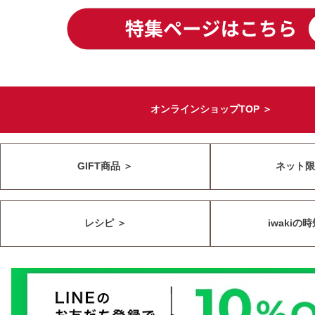
オンラインショップTOP ＞
GIFT商品 ＞
ネット限
レシピ ＞
iwakiの