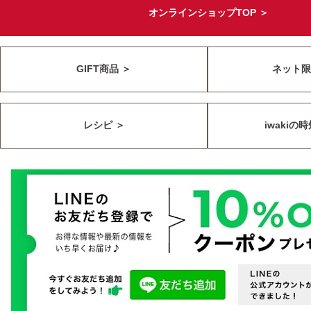
オンラインショップTOP ＞
GIFT商品 ＞
ネット限
レシピ ＞
iwakiの