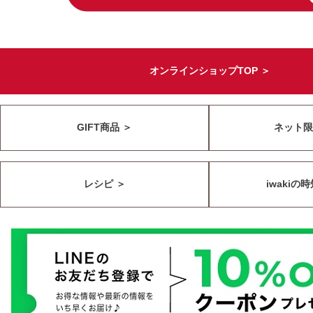
オンラインショップTOP ＞
GIFT商品 ＞
ネット限
レシピ ＞
iwakiの