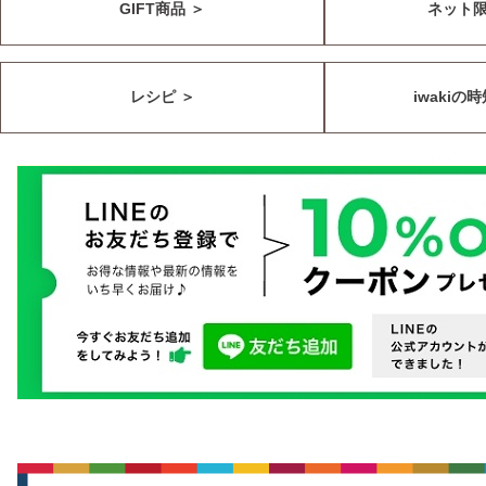
GIFT商品 ＞
ネット
レシピ ＞
iwakiの