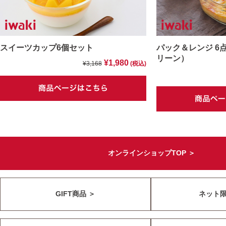
スイーツカップ6個セット
パック＆レンジ 6
リーン）
¥1,980
¥3,168
(税込)
オンラインショップTOP ＞
GIFT商品 ＞
ネット