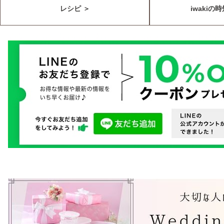
レシピ ＞
iwakiの