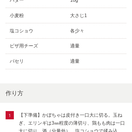
バター
10g
小麦粉
大さじ1
塩コショウ
各少々
ピザ用チーズ
適量
パセリ
適量
作り方
【下準備】かぼちゃは皮付き一口大に切る。玉ね
ぎ、エリンギは3㎜程度の薄切り、鶏もも肉は一口
大に切り、酒（分量外）、塩コショウで揉み込