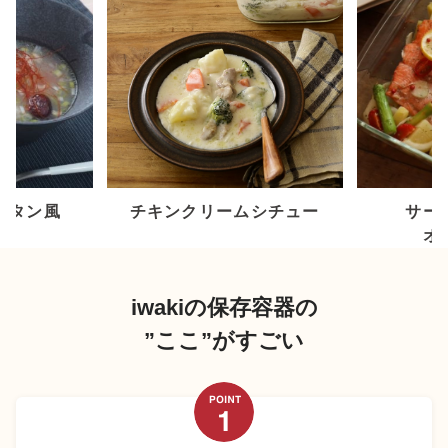
ゲタン風
チキンクリームシチュー
サー
オ
iwakiの保存容器の
”ここ”がすごい