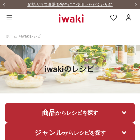
耐熱ガラス食器を安全にご使用いただくために
ホーム
>
iwakiレシピ
商品
からレシピを探す
ジャンル
からレシピを探す