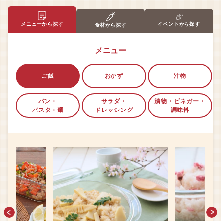
メニューから探す
イベントから探す
食材から探す
メニュー
ご飯
おかず
汁物
パン・
サラダ・
漬物・ビネガー・
パスタ・麺
ドレッシング
調味料
Previous
Next