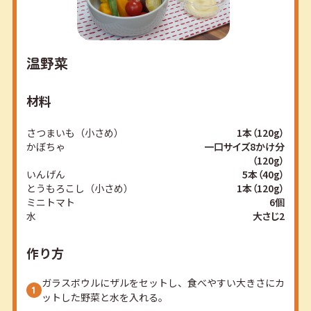
温野菜
材料
さつまいも（小さめ）
1本（120g）
かぼちゃ
一口サイズ8かけ分
（120g）
いんげん
5本（40g）
とうもろこし（小さめ）
1本（120g）
ミニトマト
6個
水
大さじ2
作り方
ガラスボウルにザルをセットし、食べやすい大きさにカ
ットした野菜と水を入れる。