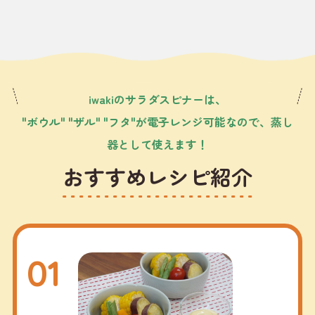
iwakiのサラダスピナーは、
"ボウル" "ザル" "フタ"が電子レンジ可能なので、
蒸し
器として使えます！
おすすめレシピ紹介
01