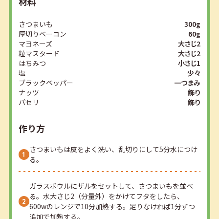
材料
さつまいも
300g
厚切りベーコン
60g
マヨネーズ
大さじ2
粒マスタード
大さじ2
はちみつ
小さじ1
塩
少々
ブラックペッパー
一つまみ
ナッツ
飾り
パセリ
飾り
作り方
さつまいもは皮をよく洗い、乱切りにして5分水につけ
る。
ガラスボウルにザルをセットして、さつまいもを並べ
る。水大さじ2（分量外）をかけてフタをしたら、
600wのレンジで10分加熱する。足りなければ1分ずつ
追加で加熱する。