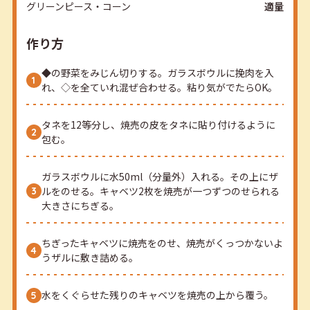
グリーンピース・コーン
適量
作り方
◆の野菜をみじん切りする。ガラスボウルに挽肉を入
れ、◇を全ていれ混ぜ合わせる。粘り気がでたらOK。
タネを12等分し、焼売の皮をタネに貼り付けるように
包む。
ガラスボウルに水50ml（分量外）入れる。その上にザ
ルをのせる。キャベツ2枚を焼売が一つずつのせられる
大きさにちぎる。
ちぎったキャベツに焼売をのせ、焼売がくっつかないよ
うザルに敷き詰める。
水をくぐらせた残りのキャベツを焼売の上から覆う。