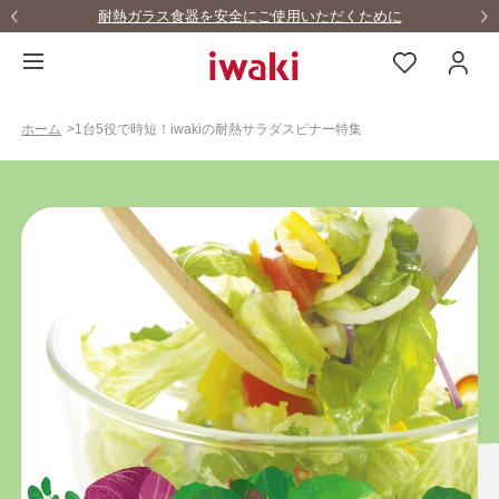
LINEお友達募集中！！10%OFFクーポンをゲット！
ホーム
>
1台5役で時短！iwakiの耐熱サラダスピナー特集