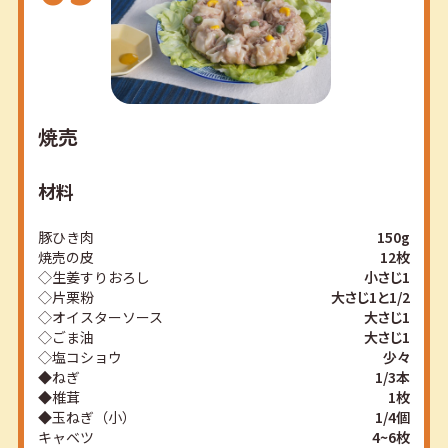
焼売
材料
豚ひき肉
150g
焼売の皮
12枚
◇生姜すりおろし
小さじ1
◇片栗粉
大さじ1と1/2
◇オイスターソース
大さじ1
◇ごま油
大さじ1
◇塩コショウ
少々
◆ねぎ
1/3本
◆椎茸
1枚
◆玉ねぎ（小）
1/4個
キャベツ
4~6枚