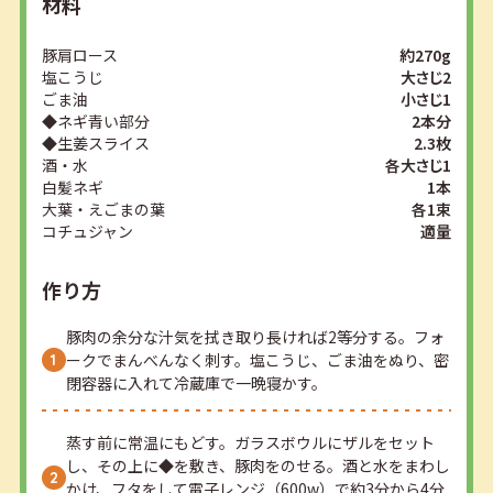
材料
豚肩ロース
約270g
塩こうじ
大さじ2
ごま油
小さじ1
◆ネギ青い部分
2本分
◆生姜スライス
2.3枚
酒・水
各大さじ1
白髪ネギ
1本
大葉・えごまの葉
各1束
コチュジャン
適量
作り方
豚肉の余分な汁気を拭き取り長ければ2等分する。フォ
ークでまんべんなく刺す。塩こうじ、ごま油をぬり、密
閉容器に入れて冷蔵庫で一晩寝かす。
蒸す前に常温にもどす。ガラスボウルにザルをセット
し、その上に◆を敷き、豚肉をのせる。酒と水をまわし
かけ、フタをして電子レンジ（600w）で約3分から4分