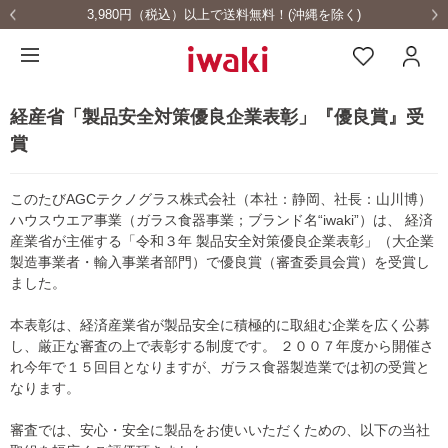
3,980円（税込）以上で送料無料！(沖縄を除く)
経産省「製品安全対策優良企業表彰」『優良賞』受
賞
このたびAGCテクノグラス株式会社（本社：静岡、社長：山川博）
ハウスウエア事業（ガラス食器事業；ブランド名“iwaki”）は、 経済
産業省が主催する「令和３年 製品安全対策優良企業表彰」（大企業
製造事業者・輸入事業者部門）で優良賞（審査委員会賞）を受賞し
ました。
本表彰は、経済産業省が製品安全に積極的に取組む企業を広く公募
し、厳正な審査の上で表彰する制度です。 ２００７年度から開催さ
れ今年で１５回目となりますが、ガラス食器製造業では初の受賞と
なります。
審査では、安心・安全に製品をお使いいただくための、以下の当社