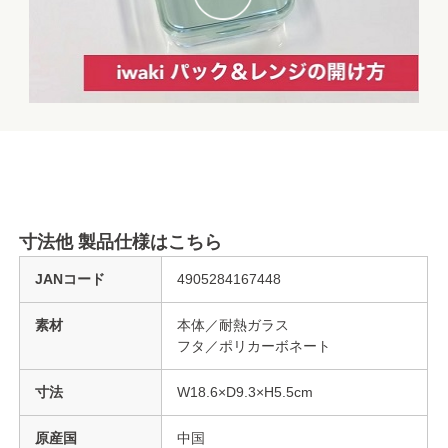
寸法他 製品仕様はこちら
JANコード
4905284167448
素材
本体／耐熱ガラス
フタ／ポリカーボネート
寸法
W18.6×D9.3×H5.5cm
原産国
中国