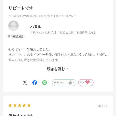
リピートです
色：500ml（W18.6×D9.3×H5.5cm)
サイズ：クールグレー
ハヌル
年代:
50代
性別:
女性
職業:
会社員
都道府県:
北海道
初めはセットで購入しました。
その中で、このタイプが一番使い勝手がよく単品で2つ追加し、計4個..
週末の作り置きに大活躍しています。
細長いので、横幅のスペースが取られず作り置きをして並べると、と
続きを読む
ても気分が上がります！
1つ落として破損してまったため、今回新たに追加購入。増やしたくて
多めに(笑)
参考になった
0
Like!
0
ガラスなので、中身がわかること、におい移りがなく次の物が入れら
れることもお気に入りです。
蓋をしたままレンジにかけられるのもよいです。
今、使っている保存容器はほぼこのシリーズです。
2026.8.1