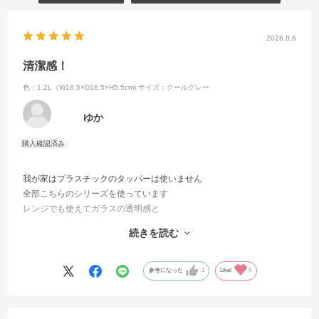
2026.8.6
清潔感！
色：1.2L（W18.5×D18.5×H5.5cm)
サイズ：クールグレー
ゆか
我が家はプラスチックのタッパーは使いません
全部こちらのシリーズを使っています
レンジでも使えてガラスの透明感と
清潔感は本当に気持ちが良くて
続きを読む
そのまま食卓にも出しています
子供達にもプレゼントしています
これからもずっと愛用していきます✨
参考になった
1
Like!
0