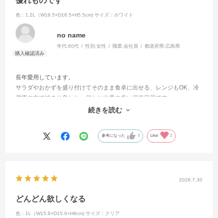
優れものです
色：1.2L（W18.5×D18.5×H5.5cm)
サイズ：ホワイト
no name
年代:
60代
性別:
女性
職業:
会社員
都道府県:
広島県
長年愛用しています。
サラダやおかずを盛り付けてそのまま食卓に出せる、レンジもOK、冷
蔵庫の中で納まり良しと、何かと出番の多い保存容器です。
私の勧めで実家の母も愛用中。今回はその母から母の妹へのプレゼン
続きを読む
トとして購入しました。愛用者、拡がっています。
参考になった
0
Like!
2
2026.7.30
どんどん欲しくなる
色：1L（W15.6×D15.6×H8cm)
サイズ：クリア