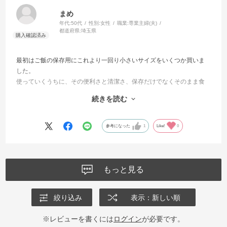
まめ
年代:
50代
性別:
女性
職業:
専業主婦(夫)
都道府県:
埼玉県
最初はご飯の保存用にこれより一回り小さいサイズをいくつか買いま
した。
使っていくうちに、その便利さと清潔さ、保存だけでなくそのまま食
卓に出せる事に魅力を感じ、食器棚のスペースも考えてまずは一つ買
続きを読む
い足しました。
一気に揃えるのもいいですが、時間をかけて買い足していくのも楽し
いです。
参考になった
1
Like!
0
もっと見る
絞り込み
表示：新しい順
※レビューを書くには
ログイン
が必要です。