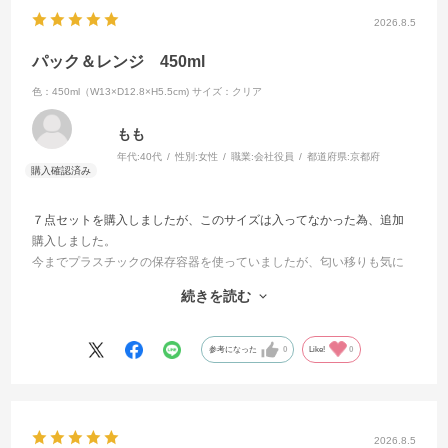
2026.8.5
パック＆レンジ 450ml
色：450ml（W13×D12.8×H5.5cm)
サイズ：クリア
もも
年代:
40代
性別:
女性
職業:
会社役員
都道府県:
京都府
７点セットを購入しましたが、このサイズは入ってなかった為、追加
購入しました。
今までプラスチックの保存容器を使っていましたが、匂い移りも気に
ならないガラス容器に変えました。
続きを読む
450mlサイズはちょうど良く残り物の保管や作り置きに利用してます
我が家では一番出番がある容量です。
透明度も高く一目で中身が分かり冷蔵庫の中も整頓できます。
参考になった
0
Like!
0
そのままレンジ出来るので快適です。
大変良い保存容器です
2026.8.5