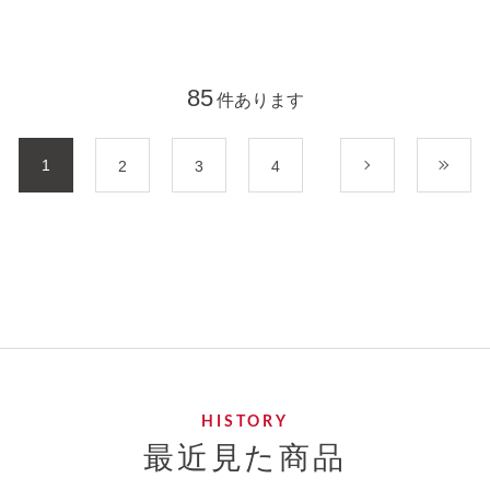
85
件あります
1
2
3
4
次
最
最近見た商品