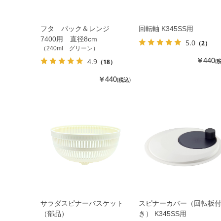
フタ パック＆レンジ
回転軸 K345SS用
7400用 直径8cm
5.0
（2）
（240ml グリーン）
4.9
（18）
￥440
(
￥440
(税込)
サラダスピナーバスケット
スピナーカバー（回転板
（部品）
き） K345SS用