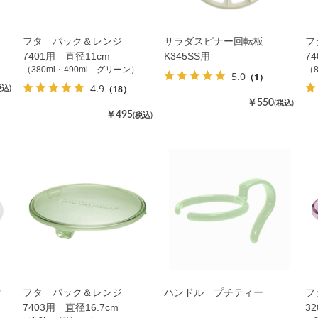
フタ パック＆レンジ
サラダスピナー回転板
フ
7401用 直径11cm
K345SS用
7
（380ml・490ml グリーン）
（
5.0
（1）
4.9
（18）
税込)
￥550
(税込)
￥495
(税込)
付
フタ パック＆レンジ
ハンドル プチティー
フ
7403用 直径16.7cm
3