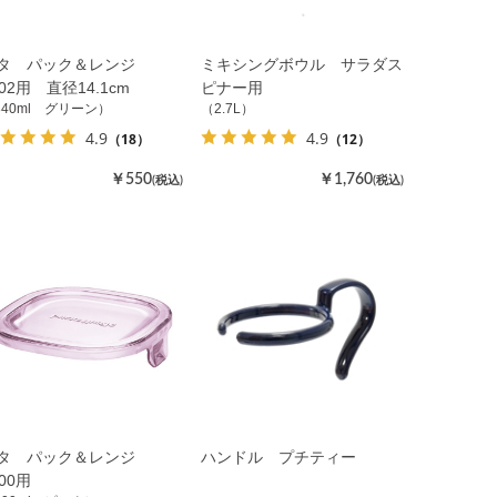
タ パック＆レンジ
ミキシングボウル サラダス
402用 直径14.1cm
ピナー用
840ml グリーン）
（2.7L）
4.9
4.9
（18）
（12）
￥550
￥1,760
(税込)
(税込)
タ パック＆レンジ
ハンドル プチティー
200用