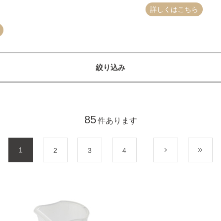
詳しくはこちら
絞り込み
85
件あります
1
2
3
4
次
最