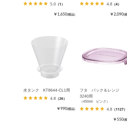
5.0
4.8
（1）
（4）
￥1,650
￥2,090
(税込)
(
水タンク KT8644-CL1用
フタ パック＆レンジ
3240用
4.8
（26）
（450ml ピンク）
4.8
（1127）
￥990
(税込)
￥550
(