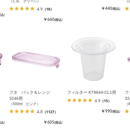
（1.3L グリーン）
（
4.9
（18）
￥440
(税込)
税込)
￥660
(税込)
フタ パック＆レンジ
フィルター KT8644-CL1用
フ
3246用
3
4.9
（15）
（500ml ピンク）
（
4.8
（1127）
￥990
(税込)
￥605
税込)
(税込)