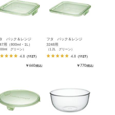
タ パック＆レンジ
フタ パック＆レンジ
247用（800ml・1L）
3248用
800ml グリーン）
（1.2L グリーン）
4.8
4.8
（1127）
（1127）
￥660
￥770
(税込)
(税込)