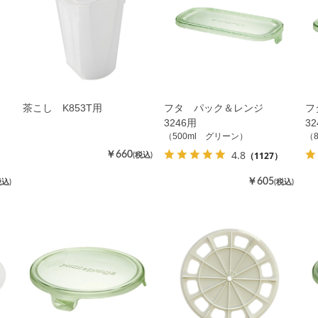
茶こし K853T用
フタ パック＆レンジ
フ
3246用
3
（500ml グリーン）
（
4.8
（1127）
￥660
(税込)
￥605
税込)
(税込)