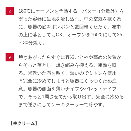
180℃にオーブンを予熱する。バター（分量外）を
塗った容器に生地を流し込む。中の空気を抜く為
に、容器の底をポンポンと数回軽くたたく。布巾
の上に落としてもOK。オーブンを160℃にして25
～30分焼く。
焼きあがったらすぐに容器ごとやや高めの位置か
らそっと落とし、焼き縮みを抑える。粗熱を取
る。※乾いた布を敷く、熱いのでミトンを使用
＊完全に冷めてしまうと容器にくっつくため注
意。容器の側面を薄いナイフやパレットナイフ
で、そっと1周させてから取り出す。完全に冷める
まで逆さにしてケーキクーラーで冷やす。
【生クリーム】