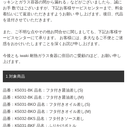
ッキンとガラス容器の間から漏れる」などがございましたら、誠に
お手 数ではございますが、下記お客様サービスセンターまで、料金
着払いにて返送いただきますようお願い 申し上げます。後日、代品
を送付させていただきます。
また、ご不明な点やその他お問合せに関しましても、下記お客様サ
ービスセンターにて承ります。 お客様には、多大なるご不便とご迷
惑をおかけいたしますことを深くお詫び申し上げます。
今後とも iwaki 耐熱ガラス食器に倍旧のご愛顧のほど、お願い申し
上げます。
1.対象商品
品番：K5031-BK 品名：フタ付き醤油差し(S)
品番：K5032-BK 品名：フタ付き醤油差し(M)
品番：K5031-BKO 品名：フタ付きオイル差し(S)
品番：K5032-BKO 品名：フタ付きオイル差し(M)
品番：K5032-BKS 品名：フタ付きソース差し
品番：K5031-BKF 品名：ふりかけボトル