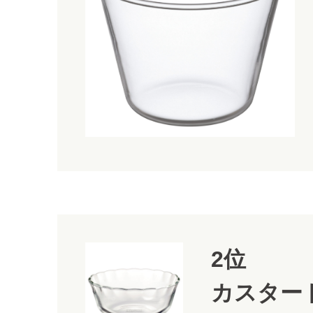
2位
カスター