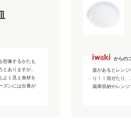
皿
からの
を想像するかたも
ろとありますが、
蓋があるとレンジ
もよく見え食材を
り！！混ぜたり、
ーズンには出番が
蔵庫収納やレンジ