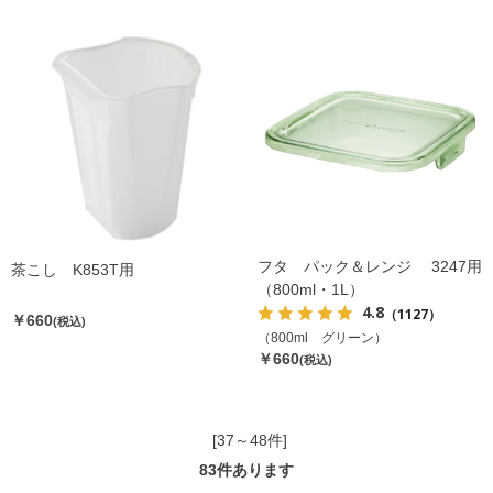
フタ パック＆レンジ 3247用
茶こし K853T用
（800ml・1L）
4.8
（1127）
￥660
(税込)
（800ml グリーン）
￥660
(税込)
[37～48件]
83
件あります