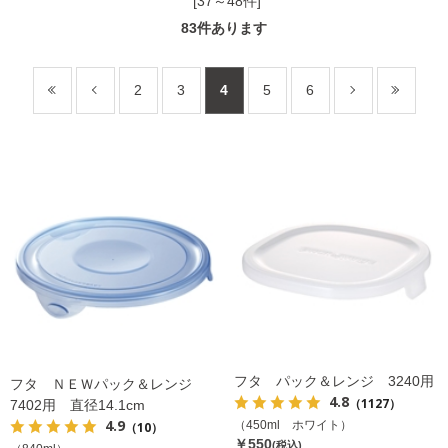
[37～48件]
83
件あります
2
3
4
5
6
フタ パック＆レンジ 3240用
フタ ＮＥＷパック＆レンジ
4.8
（1127）
7402用 直径14.1cm
4.9
（450ml ホワイト）
（10）
￥550
(税込)