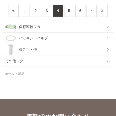
2
3
4
5
6
保存容器フタ
パッキン・バルブ
茶こし・他
その他フタ
ホーム
>
部品