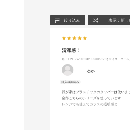
絞り込み
表示：新し
清潔感！
色：1.2L（W18.5×D18.5×H5.5cm)
サイズ：クール
ゆか
我が家はプラスチックのタッパーは使いま
全部こちらのシリーズを使っています
レンジでも使えてガラスの透明感と
清潔感は本当に気持ちが良くて
そのまま食卓にも出しています
子供達にもプレゼントしています
これからもずっと愛用していきます✨