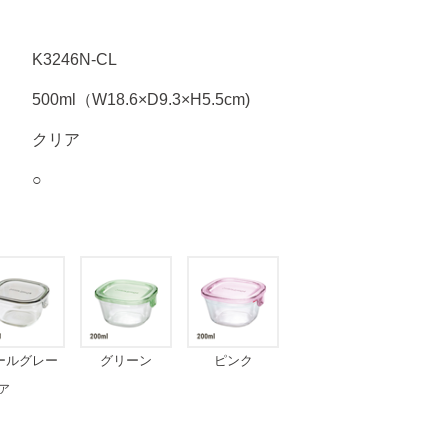
K3246N-CL
500ml（W18.6×D9.3×H5.5cm)
クリア
○
ールグレー
グリーン
ピンク
ア