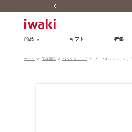
商品
ギフト
特集
ホーム
>
保存容器
>
パック＆レンジ
>
パック＆レンジ クリ