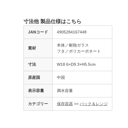
寸法他 製品仕様はこちら
JANコード
4905284167448
本体／耐熱ガラス
素材
フタ／ポリカーボネート
寸法
W18.6×D9.3×H5.5cm
原産国
中国
表示容量
満水容量
カテゴリー
保存容器
>>
パック＆レンジ