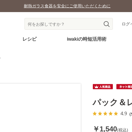
耐熱ガラス食器を安全にご使用いただくために
ログ
レシピ
iwakiの時短活用術
ア
パック＆
4.9
（
￥1,540
(税込)