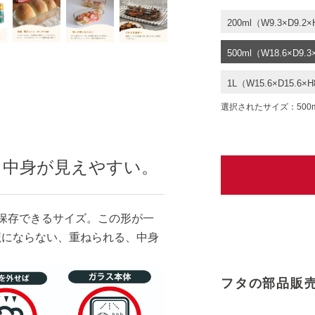
200ml（W9.3×D9.2×
500ml（W18.6×D9.3
1L（W15.6×D15.6×H
選択されたサイズ：500ml（W
も中身が見えやすい。
保存できるサイズ。この形が一
魔にならない、重ねられる、中身
フタの部品販