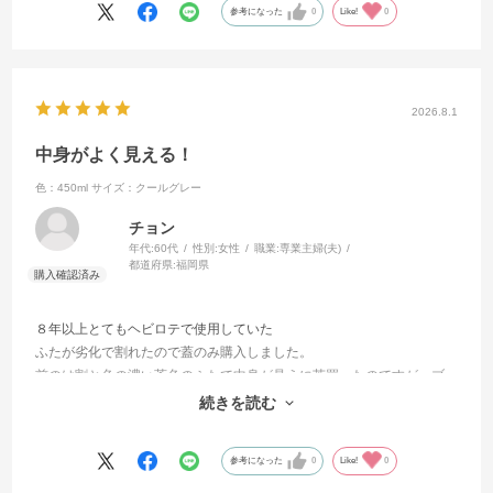
参考になった
0
Like!
0
2026.8.1
中身がよく見える！
色：450ml
サイズ：クールグレー
チョン
年代:
60代
性別:
女性
職業:
専業主婦(夫)
都道府県:
福岡県
８年以上とてもヘビロテで使用していた
ふたが劣化で割れたので蓋のみ購入しました。
前のは割と色の濃い茶色のふたで中身が見えに苦買ったのですが，ブ
ルーグレーはおしゃれだし
続きを読む
スッキリした色で中身が良く見えるので気に入りました！
参考になった
0
Like!
0