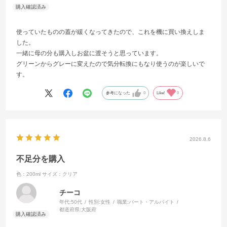
使っていたものの蓋が緩くなってきたので、これを機に買い換えしま
した。
一緒に母の分も購入しお盆に渡そうと思っています。
グリーンからグレーに変えたので気分転換にもなり使うのが楽しいで
す。
参考になった
0
Like!
0
2026.8.6
不足分を購入
色：200ml
サイズ：クリア
チーコ
年代:
50代
性別:
女性
職業:
パート・アルバイト
都道府県:
大阪府