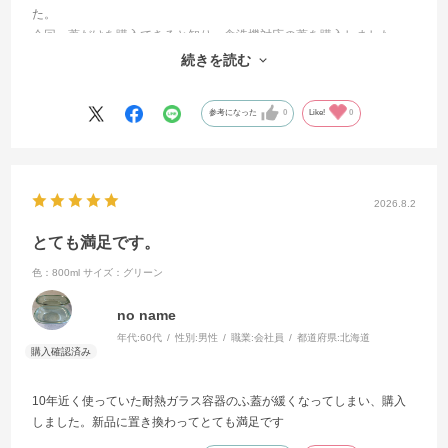
た。
今回、蓋だけを購入できると知り、食洗機対応の蓋を購入しました。
以前の蓋のような、透明感は有りませんが、毎回別に手洗いしなくて
続きを読む
よいで軽さが気に入っています。
参考になった
0
Like!
0
2026.8.2
とても満足です。
色：800ml
サイズ：グリーン
no name
年代:
60代
性別:
男性
職業:
会社員
都道府県:
北海道
10年近く使っていた耐熱ガラス容器のふ蓋が緩くなってしまい、購入
しました。新品に置き換わってとても満足です