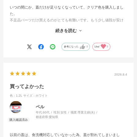
いつの間にか、蓋だけが足りなくなっていて、クリア色を購入しまし
た。
不足品パーツだけ買えるのがとても有難いです。もう少し値段が安け
ればなっと思ってしまいます。少し足すと丸々新品のに手が届きそう
続きを読む
な値段なので。使える容器を無駄にしたくなかったので不足分購入で
きたのは良かったです。
参考になった
0
Like!
0
2026.8.4
買ってよかった
色：1.2L
サイズ：ホワイト
ベル
年代:
60代
性別:
女性
職業:
専業主婦(夫)
都道府県:
愛知県
以前の蓋は、食洗機対応していなかった為、蓋が割れてしまいまし