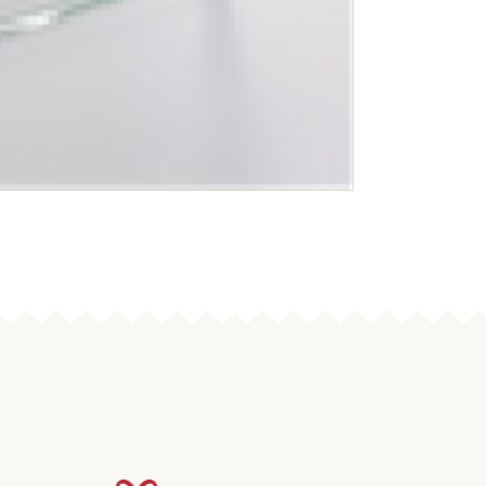
パック＆レンジ 
￥15,290
(税込)