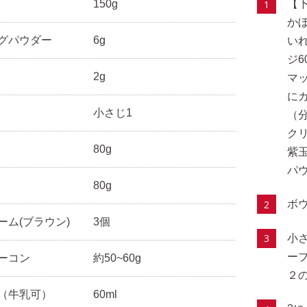
150g
【
か
グパウダー
6g
い
ジ
2g
マ
に
小さじ1
（
ク
80g
紫
パ
80g
ボ
ーム(ブラウン)
3個
小
ー
ーコン
約50~60g
２
（牛乳可）
60ml