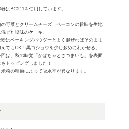
容器は
BC211
を使用しています。
旬の野菜とクリームチーズ、ベーコンの旨味を生地
に混ぜた塩味のケーキ。
米粉はベーキングパウダーとよく混ぜればそのまま
加えてもOK！黒コショウを少し多めに利かせる。
今回は、秋の味覚「かぼちゃとさつまいも」を表面
にもトッピングしました！
＊米粉の種類によって吸水率が異なります。
方