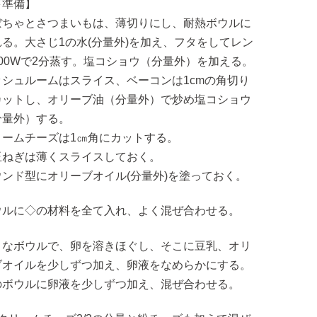
下準備】
ぼちゃとさつまいもは、薄切りにし、耐熱ボウルに
れる。大さじ1の水(分量外)を加え、フタをしてレン
600Wで2分蒸す。塩コショウ（分量外）を加える。
ッシュルームはスライス、ベーコンは1cmの角切り
カットし、オリーブ油（分量外）で炒め塩コショウ
分量外）する。
リームチーズは1㎝角にカットする。
玉ねぎは薄くスライスしておく。
ウンド型にオリーブオイル(分量外)を塗っておく。
ウルに◇の材料を全て入れ、よく混ぜ合わせる。
さなボウルで、卵を溶きほぐし、そこに豆乳、オリ
ブオイルを少しずつ加え、卵液をなめらかにする。
のボウルに卵液を少しずつ加え、混ぜ合わせる。