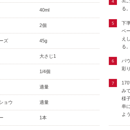
3
る
40ml
下
2個
ベ
え
ーズ
45g
る
大さじ1
パ
彩
1/4個
17
適量
み
様
ショウ
適量
串
よ
ー
1本