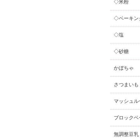
◇米粉
◇ベーキン
◇塩
◇砂糖
かぼちゃ
さつまいも
マッシュル
ブロックベ
無調整豆乳