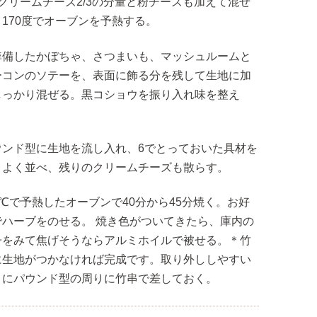
にクリームチーズ2/3の分量と粉チーズも加えて混ぜ
。170度でオーブンを予熱する。
準備したかぼちゃ、さつまいも、マッシュルームと
ーコンのソテーを、表面に飾る分を残して生地に加
しっかり混ぜる。黒コショウを振り入れ味を整え
。
ウンド型に生地を流し入れ、6でとっておいた具材を
りよく並べ、残りのクリームチーズも散らす。
0℃で予熱したオーブンで40分から45分焼く。お好
でハーブをのせる。 焼き色がついてきたら、庫内の
子をみて焦げそうならアルミホイルで被せる。＊竹
に生地がつかなければ完成です。取り外ししやすい
うにパウンド型の周りに竹串で差しておく。