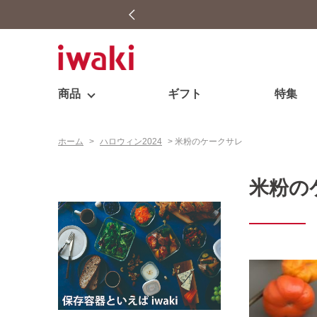
商品
ギフト
特集
ホーム
>
ハロウィン2024
>
米粉のケークサレ
米粉の