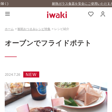
耐熱ガラス食器を安全にご使用いただくために
…
ホーム
>
観戦おつまみレシピ特集
>
レシピ紹介
オーブンでフライドポテト
2024.7.26
NEW