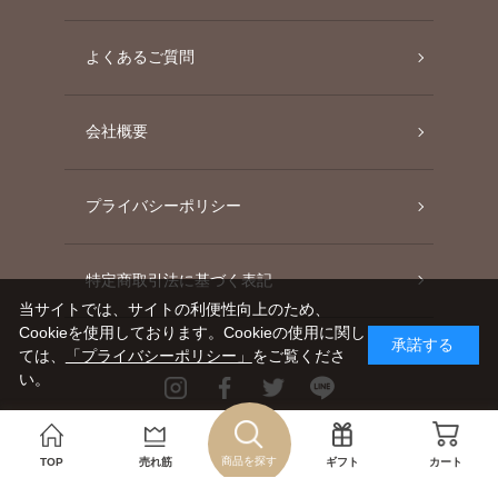
よくあるご質問
会社概要
プライバシーポリシー
特定商取引法に基づく表記
当サイトでは、サイトの利便性向上のため、
Cookieを使用しております。Cookieの使用に関し
承諾する
ては、
「プライバシーポリシー」
をご覧くださ
い。
Instagram
Facebook
Twitter
Line
Copyright©AGC TECHNO GLASS CO., LTD.
商品を探す
TOP
売れ筋
ギフト
カート
ALL RIGHTS RESERVED.