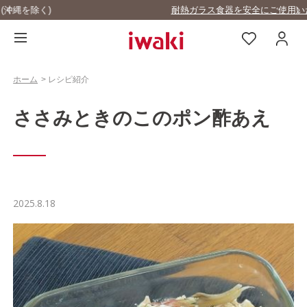
耐熱ガラス食器を安全にご使用いただくために
…
ホーム
>
レシピ紹介
ささみときのこのポン酢あえ
2025.8.18