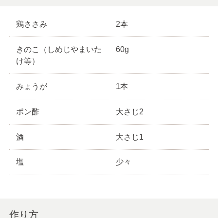
鶏ささみ
2本
きのこ（しめじやまいた
60g
け等）
みょうが
1本
ポン酢
大さじ2
酒
大さじ1
塩
少々
作り方