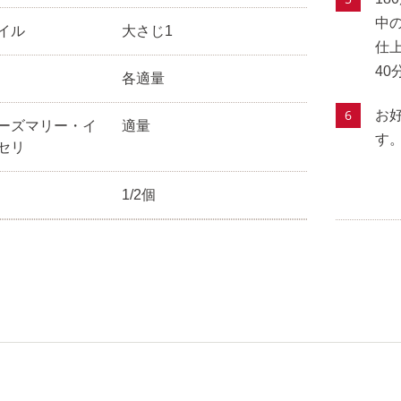
中
イル
大さじ1
仕
4
各適量
お
ーズマリー・イ
適量
す
セリ
1/2個