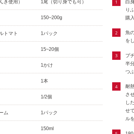
んき使用）
1尾（切り身でも可）
白
り
150~200g
購
魚
ルトマト
1パック
を
15~20個
プ
半
1かけ
つ
1本
耐
さ
1/2個
し
せ
ーム
1パック
ル
150ml
1