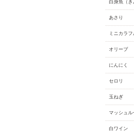
白身魚（き
あさり
ミニカラフ
オリーブ
にんにく
セロリ
玉ねぎ
マッシュル
白ワイン