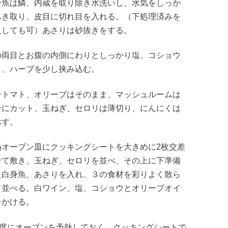
身魚は鱗、内蔵を取り除き水洗いし、水気をしっか
ふき取り、皮目に切れ目を入れる。（下処理済みを
入しても可）あさりは砂抜きをする。
の両目とお腹の内側にわりとしっかり塩、コショウ
し、ハーブを少し挟み込む。
チトマト、オリーブはそのまま、マッシュルームは
分にカット、玉ねぎ、セロリは薄切り、にんにくは
ぶす。
熱オーブン皿にクッキングシートを大きめに2枚交差
せて敷き、玉ねぎ、セロリを並べ、その上に下準備
た白身魚、あさりを入れ、３の食材を彩りよく散ら
て並べる。白ワイン、塩、コショウとオリーブオイ
をかける。
80度にオーブンを予熱しておく。クッキングシートで