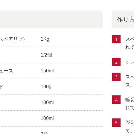
作り
スペアリブ）
1Kg
ス
れ
1/2個
オ
ュース
150ml
ス
ス
ド
100g
輪
100ml
れ
100ml
2
て