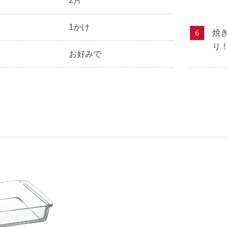
2片
1かけ
焼
り
お好みで