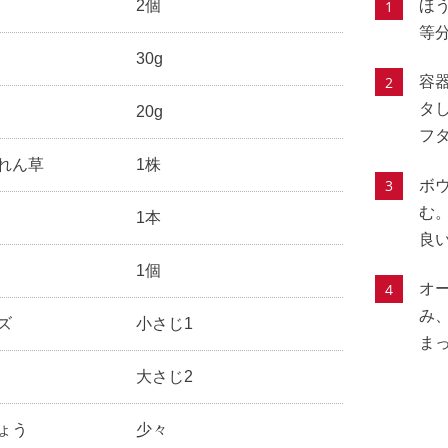
2個
ほう
等
30g
容
タ
20g
フ
れん草
1株
ボ
む
1本
良
1個
オ
み
ズ
小さじ1
ま
大さじ2
ょう
少々