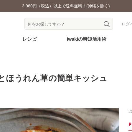
以上で送料無料！(沖縄を除く)
ログ
レシピ
iwakiの時短活用術
とほうれん草の簡単キッシュ
2
P