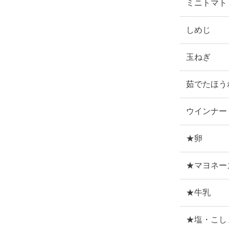
ミニトマト
しめじ
玉ねぎ
茹でたほう
ウインナー
★卵
★マヨネー
★牛乳
★塩・こし