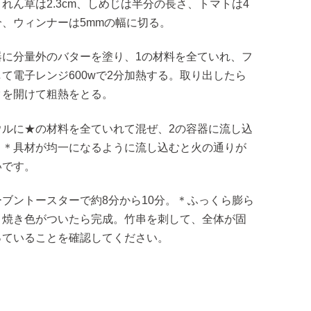
れん草は2.3cm、しめじは半分の長さ、トマトは4
分、ウィンナーは5mmの幅に切る。
器に分量外のバターを塗り、1の材料を全ていれ、フ
して電子レンジ600wで2分加熱する。取り出したら
タを開けて粗熱をとる。
ウルに★の材料を全ていれて混ぜ、2の容器に流し込
。＊具材が均一になるように流し込むと火の通りが
いです。
ーブントースターで約8分から10分。＊ふっくら膨ら
、焼き色がついたら完成。竹串を刺して、全体が固
っていることを確認してください。