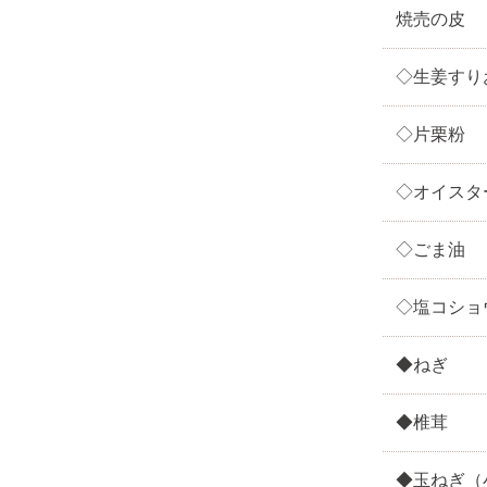
焼売の皮
◇生姜すり
◇片栗粉
◇オイスタ
◇ごま油
◇塩コショ
◆ねぎ
◆椎茸
◆玉ねぎ（