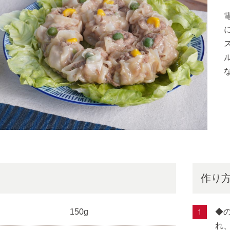
作り
150g
◆
れ