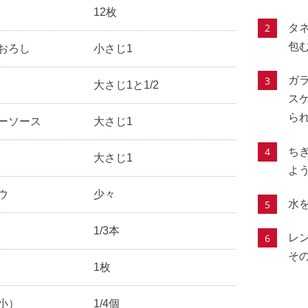
12枚
タ
包
おろし
小さじ1
ガ
大さじ1と1/2
ス
ら
ーソース
大さじ1
ち
大さじ1
よ
ウ
少々
水
1/3本
レ
そ
1枚
小）
1/4個