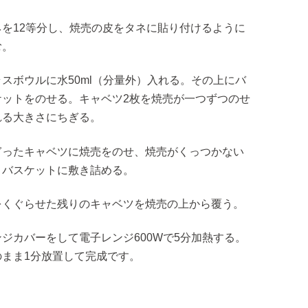
ネを12等分し、焼売の皮をタネに貼り付けるように
む。
ラスボウルに水50ml（分量外）入れる。その上にバ
ケットをのせる。キャベツ2枚を焼売が一つずつのせ
れる大きさにちぎる。
ぎったキャベツに焼売をのせ、焼売がくっつかない
うバスケットに敷き詰める。
をくぐらせた残りのキャベツを焼売の上から覆う。
ンジカバーをして電子レンジ600Wで5分加熱する。
のまま1分放置して完成です。