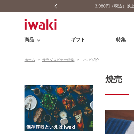
…
商品
ギフト
特集
ホーム
>
サラダスピナー特集
>
レシピ紹介
焼売