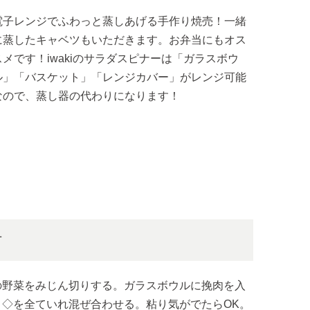
電子レンジでふわっと蒸しあげる手作り焼売！一緒
に蒸したキャベツもいただきます。お弁当にもオス
スメです！iwakiのサラダスピナーは「ガラスボウ
ル」「バスケット」「レンジカバー」がレンジ可能
なので、蒸し器の代わりになります！
方
の野菜をみじん切りする。ガラスボウルに挽肉を入
、◇を全ていれ混ぜ合わせる。粘り気がでたらOK。