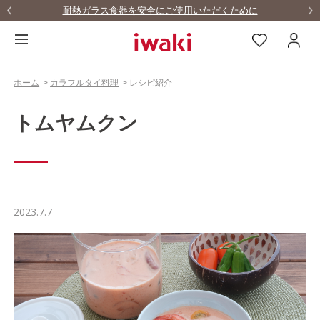
耐熱ガラス食器を安全にご使用いただくために
ホーム
>
カラフルタイ料理
>
レシピ紹介
トムヤムクン
2023.7.7