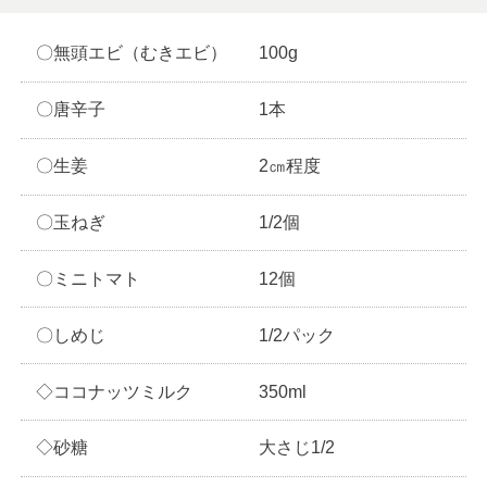
〇無頭エビ（むきエビ）
100g
〇唐辛子
1本
〇生姜
2㎝程度
〇玉ねぎ
1/2個
〇ミニトマト
12個
〇しめじ
1/2パック
◇ココナッツミルク
350ml
◇砂糖
大さじ1/2