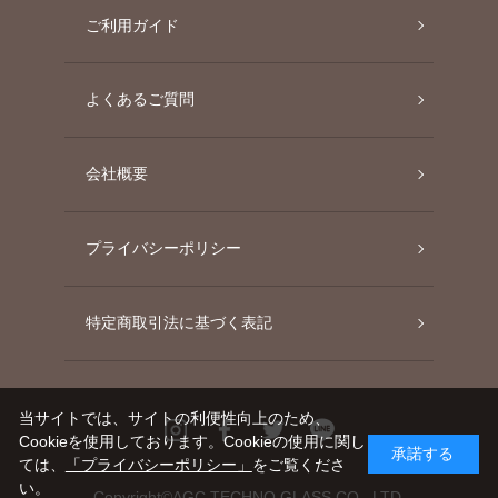
ご利用ガイド
よくあるご質問
会社概要
プライバシーポリシー
特定商取引法に基づく表記
当サイトでは、サイトの利便性向上のため、
Instagram
Facebook
Twitter
Line
Cookieを使用しております。Cookieの使用に関し
承諾する
ては、
「プライバシーポリシー」
をご覧くださ
い。
Copyright©AGC TECHNO GLASS CO., LTD.