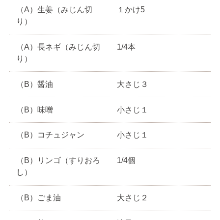
（A）生姜（みじん切
１かけ5
り）
（A）長ネギ（みじん切
1/4本
り）
（B）醤油
大さじ３
（B）味噌
小さじ１
（B）コチュジャン
小さじ１
（B）リンゴ（すりおろ
1/4個
し）
（B）ごま油
大さじ２