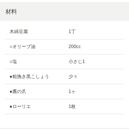
材料
木綿豆腐
1丁
○オリーブ油
200cc
○塩
小さじ1
●粗挽き黒こしょう
少々
●鷹の爪
1ヶ
●ローリエ
1枚