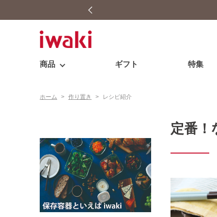
商品
ギフト
特集
ホーム
>
作り置き
>
レシピ紹介
定番！