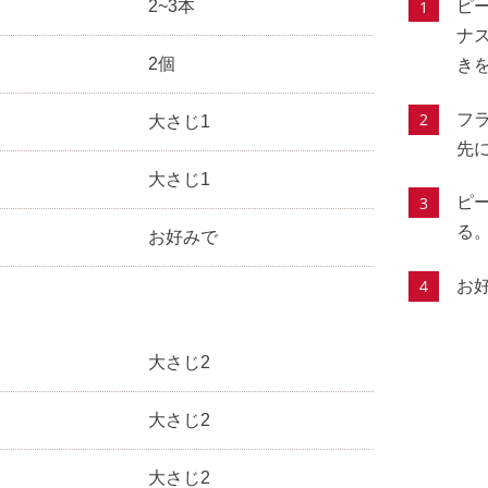
2~3本
ピ
ナ
2個
き
フ
大さじ1
先
大さじ1
ピ
る
お好みで
お
】
大さじ2
大さじ2
大さじ2