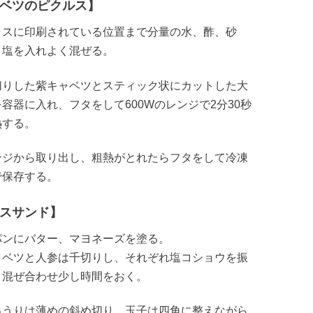
ベツのピクルス】
ラスに印刷されている位置まで分量の水、酢、砂
、塩を入れよく混ぜる。
切りした紫キャベツとスティック状にカットした大
容器に入れ、フタをして600Wのレンジで2分30秒
熱する。
ンジから取り出し、粗熱がとれたらフタをして冷凍
で保存する。
スサンド】
パンにバター、マヨネーズを塗る。
ャベツと人参は千切りし、それぞれ塩コショウを振
、混ぜ合わせ少し時間をおく。
ゅうりは薄めの斜め切り、玉子は四角に整えながら