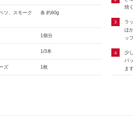
焼
ベツ、スモーク
各 約60g
ラ
ほ
1個分
ッ
1/3本
少
パ
ーズ
1枚
ま