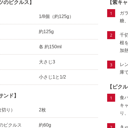
ツのピクルス】
【紫キャ
ガ
1/8個（約125g）
糖
約125g
千
根を
各 約150ml
加
大さじ3
レ
庫
小さじ1と1/2
【ピクル
サンド】
食
キ
枚切り）
2枚
り
のピクルス
約60g
き