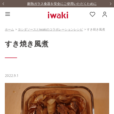
耐熱ガラス食器を安全にご使用いただくために
…
ホーム
>
ヨシダソースとiwakiのコラボレーションレシピ
>
すき焼き風煮
すき焼き風煮
2022.9.1