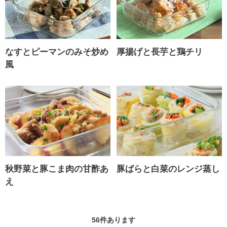
なすとピーマンのみそ炒め
厚揚げと長芋と鶏チリ
風
秋野菜と豚こま肉の甘酢あ
豚ばらと白菜のレンジ蒸し
え
56
件あります