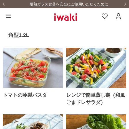
耐熱ガラス食器を安全にご使用いただくために
…
角型1.2L
トマトの冷製パスタ
レンジで簡単蒸し鶏（和風
ごまドレサラダ）