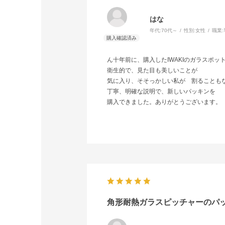
はな
年代:
70代～
性別:
女性
職業:
ん十年前に、購入したIWAKIのガラスポッ
衛生的で、見た目も美しいことが
気に入り、そそっかしい私が 割ることもな
丁寧、明確な説明で、新しいパッキンを
購入できました。ありがとうございます。
角形耐熱ガラスピッチャーのパ