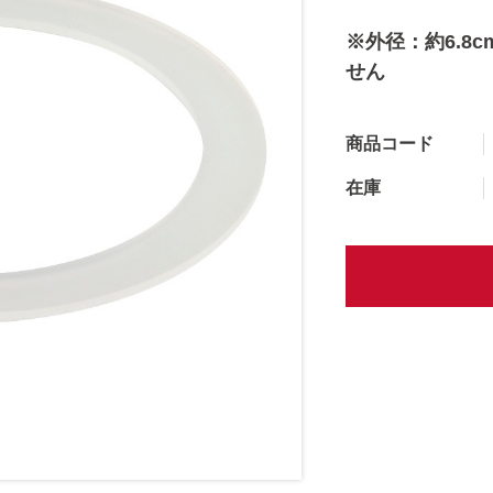
※外径：約6.8
せん
商品コード
在庫