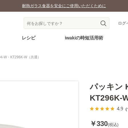
耐熱ガラス食器を安全にご使用いただくために
ログ
レシピ
iwakiの時短活用術
94-W・KT296K-W（共通）
パッキン K
KT296K
4.9
（
￥330
(税込)