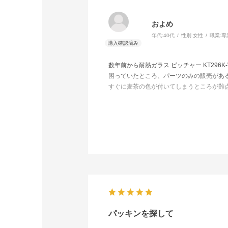
およめ
年代:
40代
性別:
女性
職業:
専
数年前から耐熱ガラス ピッチャー KT2
困っていたところ、パーツのみの販売があ
すぐに麦茶の色が付いてしまうところが難
商品自体は満足ですが、パッキンのみでも
れると思います。
パッキンを探して