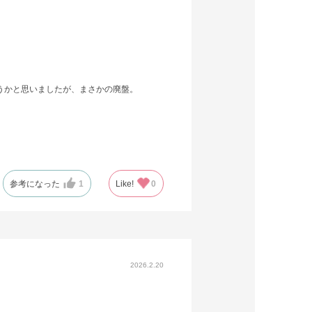
ようかと思いましたが、まさかの廃盤。
けると、送料も安く済み、気軽に買い替えら
参考になった
1
Like!
0
2026.2.20