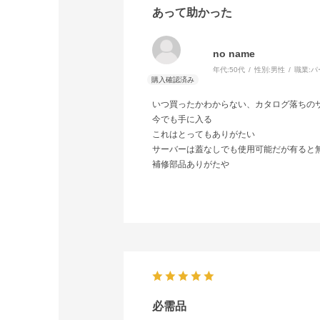
あって助かった
no name
年代:
50代
性別:
男性
職業:
パ
いつ買ったかわからない、カタログ落ちの
今でも手に入る
これはとってもありがたい
サーバーは蓋なしでも使用可能だが有ると
補修部品ありがたや
必需品