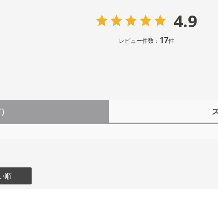
4.9
17
レビュー件数：
件
7）
い順