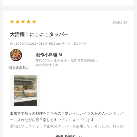
2026.6.20
大活躍！にこにこタッパー
色：800ml（W15.6×D15.6×H5.5cm)
サイズ：森の中で
創作小料理 M
年代:
60代
性別:
女性
職業:
専業主婦(夫)
都道府県:
東京都
出来立て熱々の料理をこちらの可愛いらしいイラストの入ったタッパ
ーに入れながら毎日楽しくキッチンに立っています。
以前はプラスティック素材のタッパーを使用していましたが、熱々の
料理を入れるのに身体への影響はないかしらと気になっていました。
続きを読む