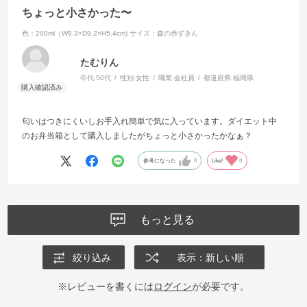
ちょっと小さかった〜
色：200ml（W9.3×D9.2×H5.4cm)
サイズ：森の赤ずきん
たむりん
年代:
50代
性別:
女性
職業:
会社員
都道府県:
福岡県
匂いはつきにくいしお手入れ簡単で気に入っています。ダイエット中
のお弁当箱として購入しましたがちょっと小さかったかなぁ？
参考になった
0
Like!
0
もっと見る
絞り込み
表示：新しい順
※レビューを書くには
ログイン
が必要です。