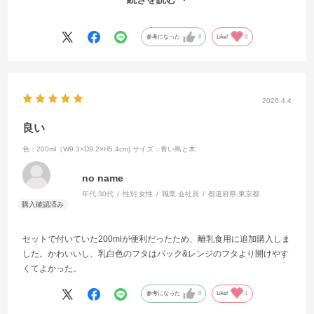
ガラス素材になってからはレンジで温め直しても安心しています。匂
いも気にならず美味しくいただけるようになりました。
我が家では作り置きおかずをストックすることが多いので、タッパー
参考になった
0
Like!
0
は大活躍です。中身もよく見えるので冷蔵庫に沢山入れていても何が
どこに入っているのかすぐに把握でき助かっています。
iwakiさんのガラス素材のタッパーは、丈夫で傷がつきにくく洗いやす
いので清潔に保てますね。
2026.4.4
今回はお値段が少し高めになってしまいましたがお気に入りのイラス
トが描かれたものにしました。使用頻度が多いので大好きな絵柄の入
良い
った物にして正解だったと思います。使用していて気分が明るくなり
色：200ml（W9.3×D9.2×H5.4cm)
サイズ：青い鳥と木
ます。
最近iwakiさんのタッパーがホームページで購入できることを知りまし
no name
た。実は直接購入するのは2回目です。あちこちお店に商品を探しに行
年代:
30代
性別:
女性
職業:
会社員
都道府県:
東京都
かずに助かりました。
料理を作る時や冷蔵庫を開けた時、可愛らしいイラストのタッパーに
入ったお惣菜を見ては豊かな気持ちになりテンションが上がっていま
セットで付いていた200mlが便利だったため、離乳食用に追加購入しま
す。
した。かわいいし、乳白色のフタはパック&レンジのフタより開けやす
これからもずっと愛用し続けますので、どうぞ宜しくお願いいたしま
くてよかった。
す。m(_ _)m
参考になった
0
Like!
1