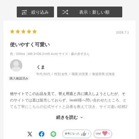
絞り込み
表示：新しい順
2026.7.1
使いやすく可愛い
色：200ml（W9.3×D9.2×H5.4cm)
サイズ：森の赤ずきん
くま
年代:
50代
性別:
女性
職業:
自営業
都道府県:
北海道
他サイトでこのお品を見て、替え用蓋と共に購入しようとしたが、そ
のサイトでは蓋は販売しておらず、iwaki様へ問い合わせたところ、と
ても丁寧にこちらの公式サイトと品番を教えて頂き、サイズ違い絵柄2
種類と蓋を購入。
続きを読む
ガラスもしっかりしていて中身も見やすく、何よりとても可愛らし
い。
形や大きさもとても使いやすく毎日何かしら入れて活用しています。
参考になった
1
Like!
0