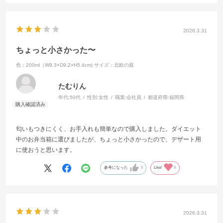
2026.3.31
ちょっと小さかった〜
色：200ml（W9.3×D9.2×H5.4cm)
サイズ：北欧の庭
たむりん
年代:
50代
性別:
女性
職業:
会社員
都道府県:
福岡県
匂いもつきにくく、お手入れも簡単なので購入しました。ダイエット
中のお弁当箱に選びましたが、ちょっと小さかったので、デザート用
に使おうと思います。
参考になった
0
Like!
0
2026.3.31