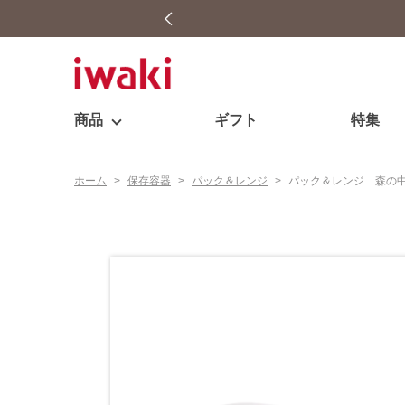
商品
ギフト
特集
ホーム
>
保存容器
>
パック＆レンジ
>
パック＆レンジ 森の