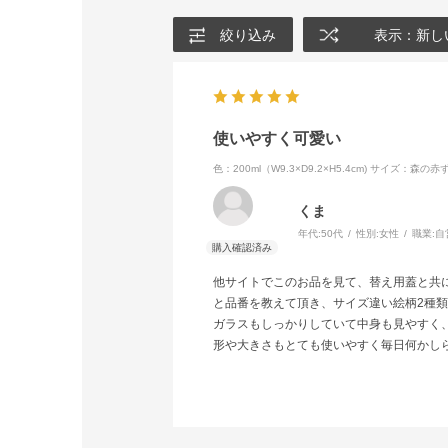
絞り込み
表示：新し
使いやすく可愛い
色：200ml（W9.3×D9.2×H5.4cm)
サイズ：森の赤
くま
年代:
50代
性別:
女性
職業:
自
他サイトでこのお品を見て、替え用蓋と共に
と品番を教えて頂き、サイズ違い絵柄2種
ガラスもしっかりしていて中身も見やすく
形や大きさもとても使いやすく毎日何かし