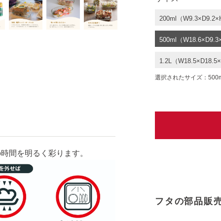
200ml（W9.3×D9.2×
500ml（W18.6×D9.3
1.2L（W18.5×D18.5×
選択されたサイズ：500ml（W
の時間を明るく彩ります。
フタの部品販