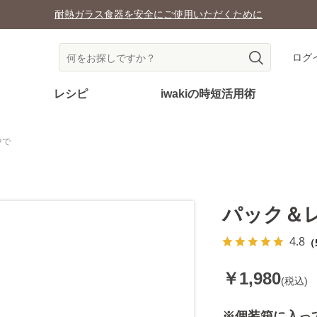
耐熱ガラス食器を安全にご使用いただくために
ログ
レシピ
iwakiの時短活用術
中で
パック＆
4.8
（
￥1,980
(税込)
※個装箱に入っ