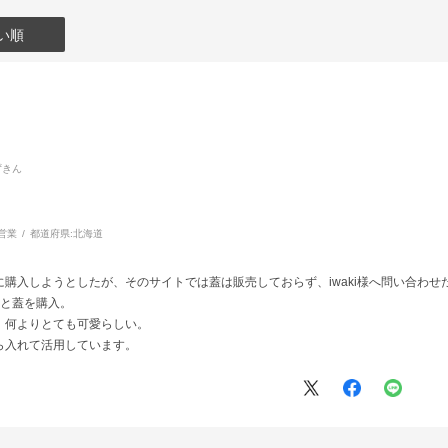
い順
ずきん
営業
都道府県:
北海道
購入しようとしたが、そのサイトでは蓋は販売しておらず、iwaki様へ問い合わ
類と蓋を購入。
、何よりとても可愛らしい。
ら入れて活用しています。