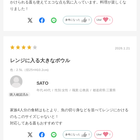
かけられる蓋も使えてエコな点も気に入っています。料理が楽しくな
りました！
参考になった
0
Like!
1
2026.1.21
レンジに入る大きなボウル
色：2.5L（径25×H10.2cm)
SATO
年代:
40代
性別:
女性
職業:
公務員
都道府県:
三重県
家族4人分の食材はもとより、魚の切り身などを並べてレンジにかける
のもこのサイズじゃないと！
対応してある蓋もおすすめです
参考になった
0
Like!
3