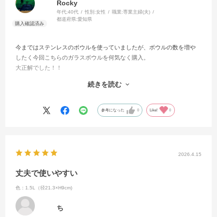
Rocky
年代:
40代
性別:
女性
職業:
専業主婦(夫)
都道府県:
愛知県
今まではステンレスのボウルを使っていましたが、ボウルの数を増や
したく今回こちらのガラスボウルを何気なく購入。
大正解でした！！
まず、素材が美しく見える！！
続きを読む
今までステンレスボウルだったので気づきませんでしたが、素材の色
が浮き出つので、より美しくそして美味しそうに見えます！
そうすると、料理する工程も心弾み、なんだかいつもよりも美味しく
参考になった
0
Like!
0
感じました。
ステンレスと違い、衝撃や扱いに少し気を使いますが、適度に重さが
あり頑丈そうなのでそこに期待します。
使うとわかるガラスボウルの良さ、目から鱗でした！
2026.4.15
丈夫で使いやすい
色：1.5L（径21.3×H9cm)
ち