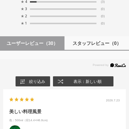
★
4
(3)
★
3
(0)
★
2
(0)
★
1
(0)
ユーザーレビュー
（30）
スタッフレビュー
（0）
絞り込み
表示：新しい順
2026.7.23
美しい料理風景
色：500ml（径14.4×H6.8cm)