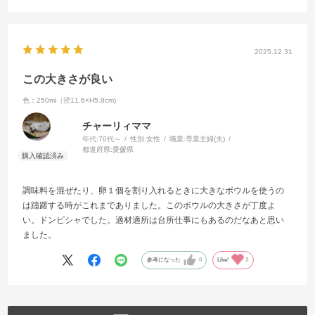
2025.12.31
この大きさが良い
色：250ml（径11.6×H5.8cm)
チャーリィママ
年代:
70代～
性別:
女性
職業:
専業主婦(夫)
都道府県:
愛媛県
調味料を混ぜたり、卵１個を割り入れるときに大きなボウルを使うの
は躊躇する時がこれまでありました。このボウルの大きさが丁度よ
い。ドンピシャでした。適材適所は台所仕事にもあるのだなあと思い
ました。
参考になった
0
Like!
3