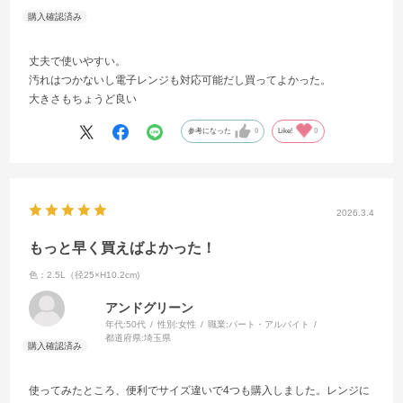
丈夫で使いやすい。
汚れはつかないし電子レンジも対応可能だし買ってよかった。
大きさもちょうど良い
参考になった
0
Like!
0
2026.3.4
もっと早く買えばよかった！
色：2.5L（径25×H10.2cm)
アンドグリーン
年代:
50代
性別:
女性
職業:
パート・アルバイト
都道府県:
埼玉県
使ってみたところ、便利でサイズ違いで4つも購入しました。レンジに