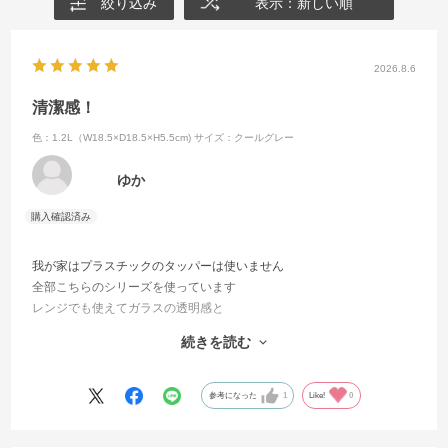
絞り込み
表示：新しい順
2026.8.6
清潔感！
色：1.2L（W18.5×D18.5×H5.5cm)
サイズ：クールグレー
ゆか
我が家はプラスチックのタッパーは使いません
全部こちらのシリーズを使っています
レンジでも使えてガラスの透明感と
清潔感は本当に気持ちが良くて
続きを読む
そのまま食卓にも出しています
子供達にもプレゼントしています
これからもずっと愛用していきます✨
参考になった
1
Like!
0