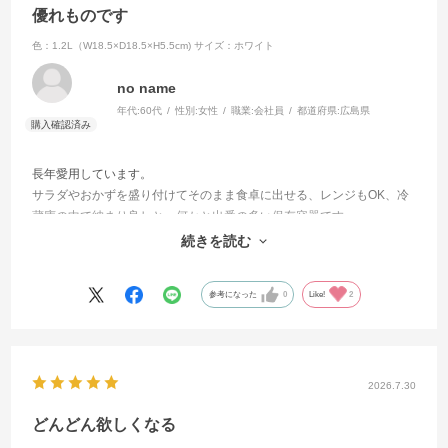
優れものです
色：1.2L（W18.5×D18.5×H5.5cm)
サイズ：ホワイト
no name
年代:
60代
性別:
女性
職業:
会社員
都道府県:
広島県
長年愛用しています。
サラダやおかずを盛り付けてそのまま食卓に出せる、レンジもOK、冷
蔵庫の中で納まり良しと、何かと出番の多い保存容器です。
私の勧めで実家の母も愛用中。今回はその母から母の妹へのプレゼン
続きを読む
トとして購入しました。愛用者、拡がっています。
参考になった
0
Like!
2
2026.7.30
どんどん欲しくなる