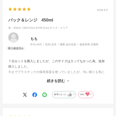
2026.8.5
パック＆レンジ 450ml
色：450ml（W13×D12.8×H5.5cm)
サイズ：クリア
もも
年代:
40代
性別:
女性
職業:
会社役員
都道府県:
京都府
７点セットを購入しましたが、このサイズは入ってなかった為、追加
購入しました。
今までプラスチックの保存容器を使っていましたが、匂い移りも気に
ならないガラス容器に変えました。
続きを読む
450mlサイズはちょうど良く残り物の保管や作り置きに利用してます
我が家では一番出番がある容量です。
透明度も高く一目で中身が分かり冷蔵庫の中も整頓できます。
参考になった
0
Like!
0
そのままレンジ出来るので快適です。
大変良い保存容器です