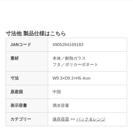
寸法他 製品仕様はこちら
JANコード
4905284169183
素材
本体／耐熱ガラス
フタ／ポリカーボネート
寸法
W9.3×D9.2×H5.4cm
原産国
中国
表示容量
満水容量
カテゴリー
保存容器
>>
パック＆レンジ