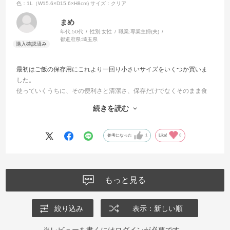
色：1L（W15.6×D15.6×H8cm)
サイズ：クリア
まめ
年代:
50代
性別:
女性
職業:
専業主婦(夫)
都道府県:
埼玉県
最初はご飯の保存用にこれより一回り小さいサイズをいくつか買いま
した。
使っていくうちに、その便利さと清潔さ、保存だけでなくそのまま食
卓に出せる事に魅力を感じ、食器棚のスペースも考えてまずは一つ買
続きを読む
い足しました。
一気に揃えるのもいいですが、時間をかけて買い足していくのも楽し
いです。
参考になった
1
Like!
0
もっと見る
絞り込み
表示：新しい順
※レビューを書くには
ログイン
が必要です。