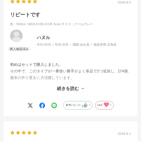
2026.8.5
リピートです
色：500ml（W18.6×D9.3×H5.5cm)
サイズ：クールグレー
ハヌル
年代:
50代
性別:
女性
職業:
会社員
都道府県:
北海道
初めはセットで購入しました。
その中で、このタイプが一番使い勝手がよく単品で2つ追加し、計4個..
週末の作り置きに大活躍しています。
細長いので、横幅のスペースが取られず作り置きをして並べると、と
続きを読む
ても気分が上がります！
1つ落として破損してまったため、今回新たに追加購入。増やしたくて
多めに(笑)
参考になった
0
Like!
0
ガラスなので、中身がわかること、におい移りがなく次の物が入れら
れることもお気に入りです。
蓋をしたままレンジにかけられるのもよいです。
今、使っている保存容器はほぼこのシリーズです。
2026.8.1