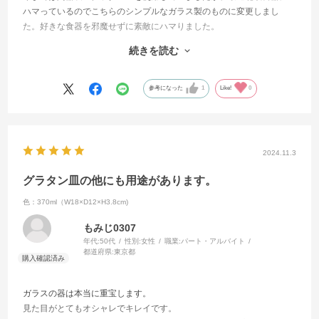
ハマっているのでこちらのシンプルなガラス製のものに変更しまし
た。好きな食器を邪魔せずに素敵にハマりました。
側面がストレートなので、しっかり具材も収まり
続きを読む
見た目よりたくさん入ります。見た目良し、性能良しでテーブルがオ
シャレになります。
参考になった
1
Like!
0
2024.11.3
グラタン皿の他にも用途があります。
色：370ml（W18×D12×H3.8cm)
もみじ0307
年代:
50代
性別:
女性
職業:
パート・アルバイト
都道府県:
東京都
ガラスの器は本当に重宝します。
見た目がとてもオシャレでキレイです。