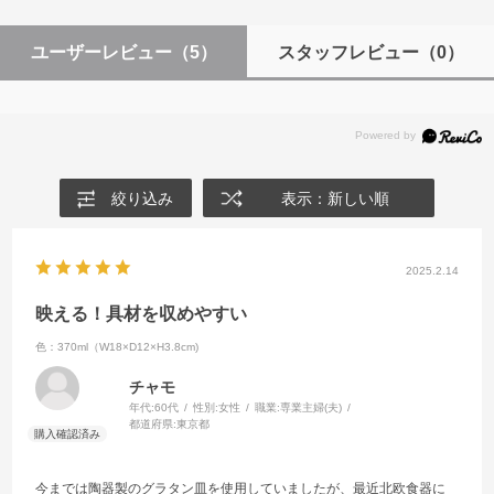
ユーザーレビュー
（5）
スタッフレビュー
（0）
絞り込み
表示：新しい順
2025.2.14
映える！具材を収めやすい
色：370ml（W18×D12×H3.8cm)
チャモ
年代:
60代
性別:
女性
職業:
専業主婦(夫)
都道府県:
東京都
今までは陶器製のグラタン皿を使用していましたが、最近北欧食器に