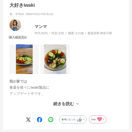
大好きiwaki
色：370ml（W18×D12×H3.8cm)
マンマ
年代:
60代
性別:
女性
職業:
その他
都道府県:
神奈川県
我が家では
食器を徐々にiwaki製品に
アップデート中です。
グラタン皿も購入してみました。
続きを読む
グラタン以外にも色んなシーンで
大活躍しています。
野菜の冷製など
参考になった
1
Like!
0
野菜のカラフルな色が映えます。