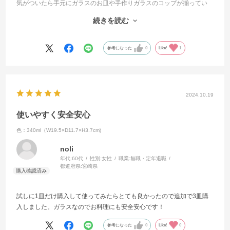
気がついたら手元にガラスのお皿や手作りガラスのコップが揃ってい
たので主人とワインを飲む時に取り皿として使いました。
続きを読む
ワインを飲んでいる時にとてもモチベーションが上がりました。
とてもキレイでこれからも大切に使い続けたいと思います。
参考になった
0
Like!
1
元々はグラタン皿をなくしてしまったので20%引きの時に購入が目的
だったのですが、よいお買い物をしたと思います。
勿論グラタンも焼きますよ(笑)
2024.10.19
使いやすく安全安心
色：340ml（W19.5×D11.7×H3.7cm)
noli
年代:
60代
性別:
女性
職業:
無職・定年退職
都道府県:
宮崎県
試しに1皿だけ購入して使ってみたらとても良かったので追加で3皿購
入しました。ガラスなのでお料理にも安全安心です！
参考になった
0
Like!
0