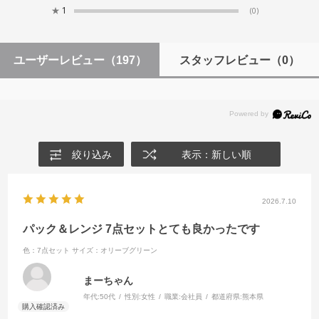
★
1
(0)
ユーザーレビュー
（197）
スタッフレビュー
（0）
絞り込み
表示：新しい順
2026.7.10
パック＆レンジ 7点セットとても良かったです
色：7点セット
サイズ：オリーブグリーン
まーちゃん
年代:
50代
性別:
女性
職業:
会社員
都道府県:
熊本県