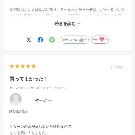
晩御飯のおかずは多めに作り、食べきれなかった分は、パック&レンジ
のガラス容器に入れて保存します。翌朝蒸して、お弁当に入れたり朝
ごはんにしたり、そのまま食卓に出します。朝はご飯のスイッチを入
続きを読む
れ、色々蒸すだけなので本当に手軽で、時短になりました。
参考になった
0
Like!
0
2026.6.30
買ってよかった！
色：7点セット
サイズ：オリーブグリーン
やーこー
グリーンの蓋が落ち着いた綺麗な色で、
とても気に入りました。