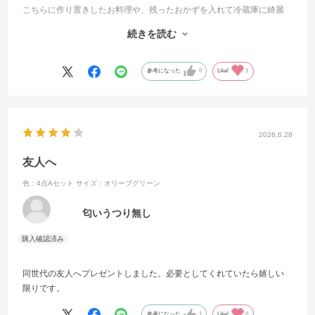
こちらに作り置きしたお料理や、残ったおかずを入れて冷蔵庫に綺麗
に並べてます。
続きを読む
冷蔵庫も私の気持ちもスッキリして
料理も楽しくなりました！
参考になった
0
Like!
1
2026.6.28
友人へ
色：4点Aセット
サイズ：オリーブグリーン
匂いうつり無し
同世代の友人へプレゼントしました。必要としてくれていたら嬉しい
限りです。
参考になった
1
Like!
0