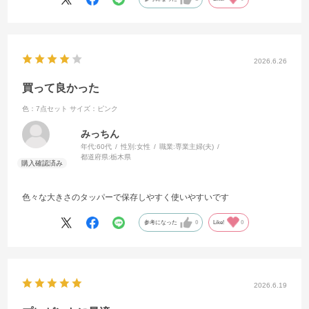
2026.6.26
買って良かった
色：7点セット
サイズ：ピンク
みっちん
年代:
60代
性別:
女性
職業:
専業主婦(夫)
都道府県:
栃木県
色々な大きさのタッパーで保存しやすく使いやすいです
参考になった
0
Like!
0
2026.6.19