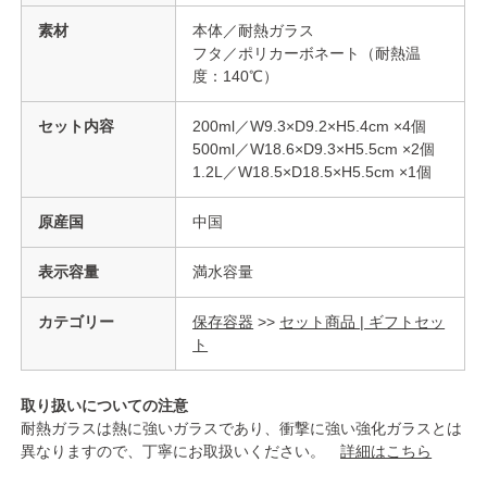
素材
本体／耐熱ガラス
フタ／ポリカーボネート（耐熱温
度：140℃）
セット内容
200ml／W9.3×D9.2×H5.4cm ×4個
500ml／W18.6×D9.3×H5.5cm ×2個
1.2L／W18.5×D18.5×H5.5cm ×1個
原産国
中国
表示容量
満水容量
カテゴリー
保存容器
>>
セット商品 | ギフトセッ
ト
取り扱いについての注意
耐熱ガラスは熱に強いガラスであり、衝撃に強い強化ガラスとは
異なりますので、丁寧にお取扱いください。
詳細はこちら