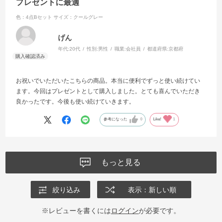
プレゼントに最適
色：4点Bセット
サイズ：クールグレー
げん
年代:
20代
性別:
男性
職業:
会社員
都道府県:
京都府
お祝いでいただいたこちらの商品。本当に便利でずっと使い続けてい
ます。今回はプレゼントとして購入しました。とても喜んでいただき
良かったです。今後も使い続けていきます。
参考になった
0
Like!
1
もっと見る
絞り込み
表示：新しい順
※レビューを書くには
ログイン
が必要です。