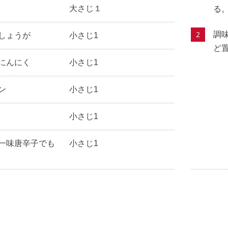
大さじ１
る
調
しょうが
小さじ1
ど
にんにく
小さじ1
ン
小さじ1
小さじ1
一味唐辛子でも
小さじ1