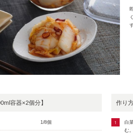
0ml容器×2個分】
作り
1/8個
白
む