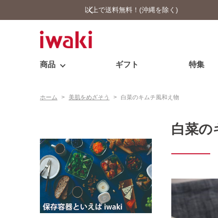
商品
ギフト
特集
ホーム
>
美肌をめざそう
>
白菜のキムチ風和え物
白菜の