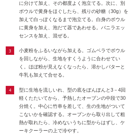
に分けて加え、その都度よく泡立てる。次に、別
ボウルで黄身をほぐしたら、残りの砂糖（30g）を
加えて白っぽくなるまで泡立てる。白身のボウル
に黄身を加え、泡だて器であわせる。バニラエッ
センスを加え、混ぜる。
小麦粉をふるいながら加える。ゴムベラでボウル
を回しながら、生地をすくうように合わせてい
く。ほぼ粉が見えなくなったら、溶かしバターと
牛乳も加えて合せる。
型に生地を流しいれ、型の底をぽんぽんと3－4回
軽くたたいてから、予熱したオーブンの中段で30
分焼く。中心に竹串を差して、生の生地がついて
こないかを確認する。オーブンから取り出して粗
熱が取れたら、冷めないうちに型からはずし、ケ
ーキクーラーの上で冷やす。