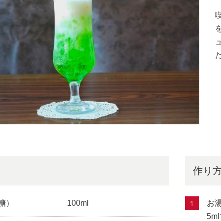
作り
糖）
100ml
お
5