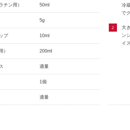
ラチン用）
50ml
冷
で
5g
大
ン
ップ
10ml
イ
用）
200ml
ス
適量
1個
適量