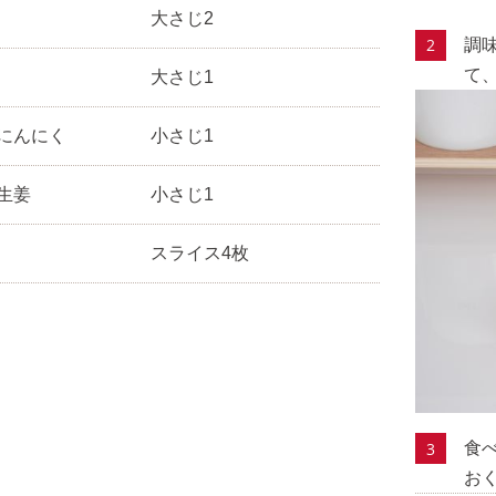
大さじ2
調
て
大さじ1
にんにく
小さじ1
生姜
小さじ1
スライス4枚
食
お