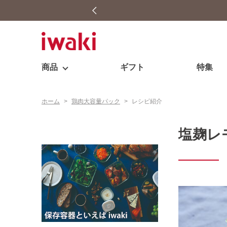
商品
ギフト
特集
ホーム
>
鶏肉大容量パック
>
レシピ紹介
塩麹レ