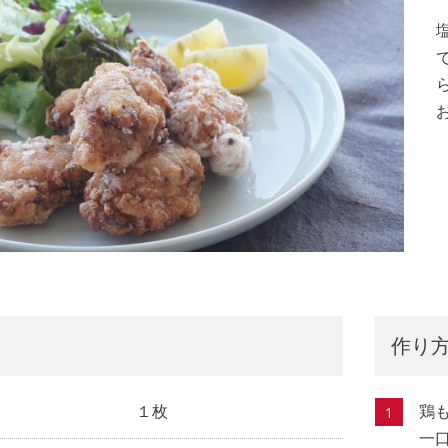
作り
１枚
鶏
一