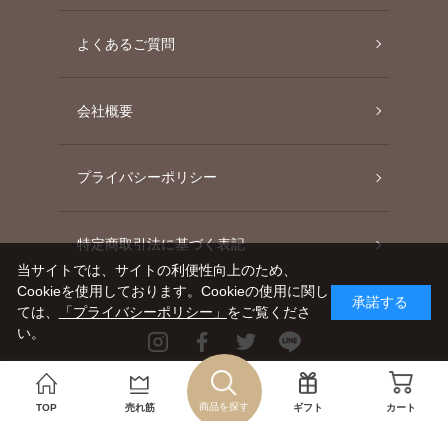
よくあるご質問
会社概要
プライバシーポリシー
特定商取引法に基づく表記
当サイトでは、サイトの利便性向上のため、
Cookieを使用しております。Cookieの使用に関し
承諾する
ては、
「プライバシーポリシー」
をご覧くださ
い。
Instagram
Facebook
Twitter
Line
Copyright©AGC TECHNO GLASS CO., LTD.
商品を探す
TOP
売れ筋
ギフト
カート
ALL RIGHTS RESERVED.