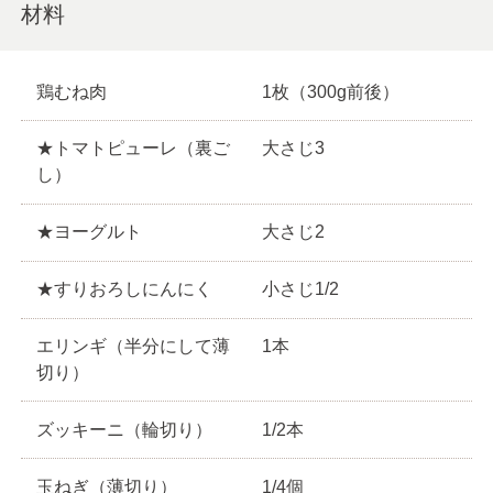
材料
鶏むね肉
1枚（300g前後）
★トマトピューレ（裏ご
大さじ3
し）
★ヨーグルト
大さじ2
★すりおろしにんにく
小さじ1/2
エリンギ（半分にして薄
1本
切り）
ズッキーニ（輪切り）
1/2本
玉ねぎ（薄切り）
1/4個