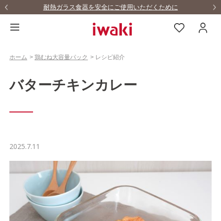
耐熱ガラス食器を安全にご使用いただくために
ホーム
>
鶏むね大容量パック
>
レシピ紹介
バターチキンカレー
2025.7.11