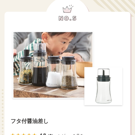
フタ付醤油差し