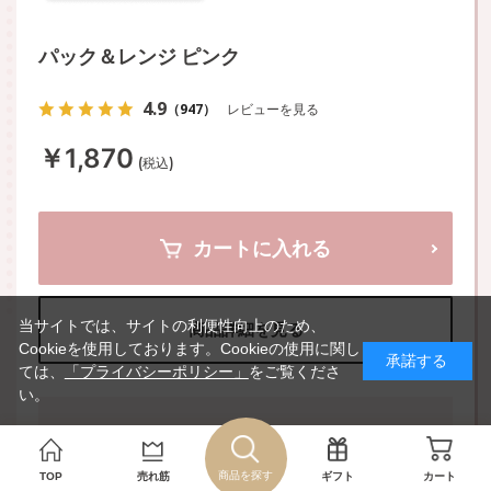
パック＆レンジ ピンク
4.9
（947）
レビューを見る
￥1,870
(税込)
カートに入れる
当サイトでは、サイトの利便性向上のため、
商品詳細を見る
Cookieを使用しております。Cookieの使用に関し
承諾する
ては、
「プライバシーポリシー」
をご覧くださ
い。
本当に使いやすい大きさ！
フルーツを入れたり、
フレンチトー
商品を探す
TOP
売れ筋
ギフト
カート