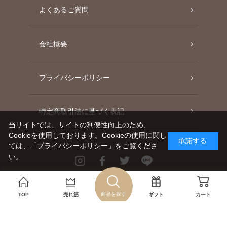
よくあるご質問
会社概要
プライバシーポリシー
特定商取引法に基づく表記
当サイトでは、サイトの利便性向上のため、
Cookieを使用しております。Cookieの使用に関し
承諾する
ては、
「プライバシーポリシー」
をご覧くださ
い。
Instagram
Facebook
Twitter
Line
Copyright©AGC TECHNO GLASS CO., LTD.
商品を探す
TOP
売れ筋
ギフト
カート
ALL RIGHTS RESERVED.