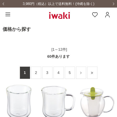
無料！(沖縄を除く)
耐熱ガラス食器を安全にご使
価格から探す
[1～12件]
60
件あります
1
2
3
4
5