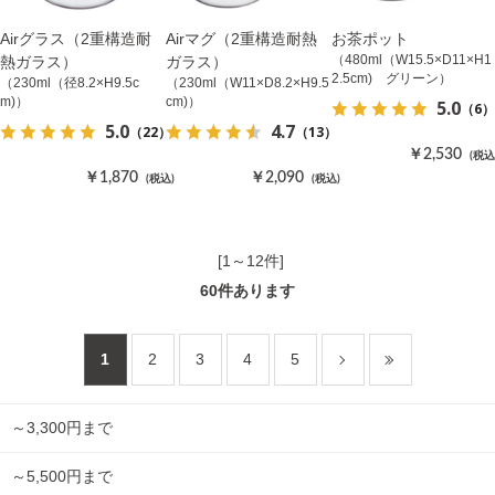
Airグラス（2重構造耐
Airマグ（2重構造耐熱
お茶ポット
（480ml（W15.5×D11×H1
熱ガラス）
ガラス）
2.5cm) グリーン）
（230ml（径8.2×H9.5c
（230ml（W11×D8.2×H9.5
m)）
cm)）
5.0
（6）
5.0
4.7
（22）
（13）
￥2,530
(税込
￥1,870
￥2,090
(税込)
(税込)
[1～12件]
60
件あります
1
2
3
4
5
～3,300円まで
～5,500円まで