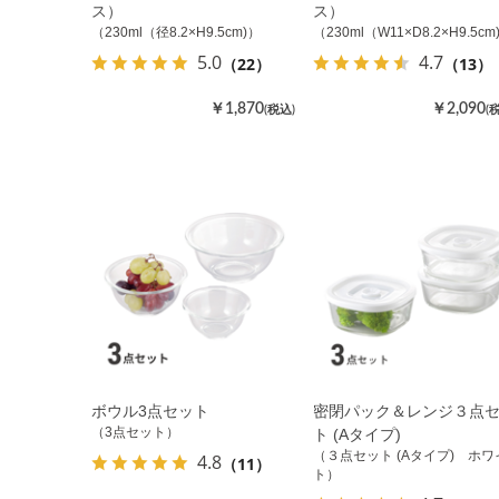
ス）
ス）
（230ml（径8.2×H9.5cm)）
（230ml（W11×D8.2×H9.5cm
5.0
4.7
（22）
（13）
￥1,870
￥2,090
(税込)
(
ボウル3点セット
密閉パック＆レンジ３点
（3点セット）
ト (Aタイプ)
（３点セット (Aタイプ) ホワ
4.8
（11）
ト）