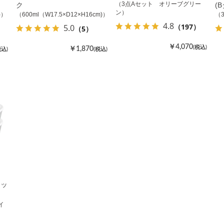
（3点Aセット オリーブグリー
ク
(
ン）
)）
（600ml（W17.5×D12×H16cm)）
（
4.8
（197）
5.0
（5）
￥4,070
(税込)
￥1,870
税込)
(税込)
セッ
イ