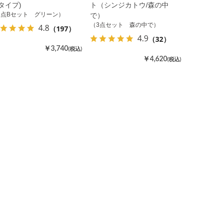
Bタイプ)
ト（シンジカトウ/森の中
3点Bセット グリーン）
で）
（3点セット 森の中で）
4.8
（197）
4.9
（32）
￥3,740
(税込)
￥4,620
(税込)